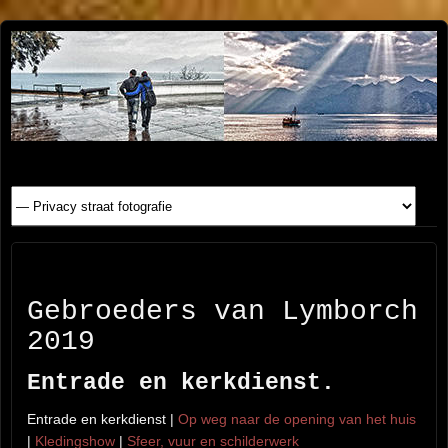
Henk
FOTOSITE: CONCERT, STRAAT, SERIE, PEOPLE, REIS
FOTOGRAFIE
Beenen
Gebroeders van Lymborch
2019
Entrade en kerkdienst.
Entrade en kerkdienst |
Op weg naar de opening van het huis
|
Kledingshow
|
Sfeer, vuur en schilderwerk